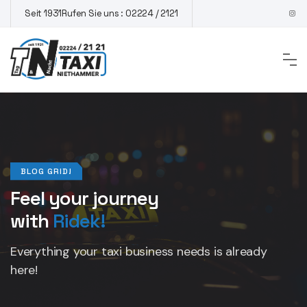
Seit 1931
Rufen Sie uns : 02224 / 2121
BLOG GRID!
Feel your journey
with
Ridek!
Everything your taxi business
needs is already
here!