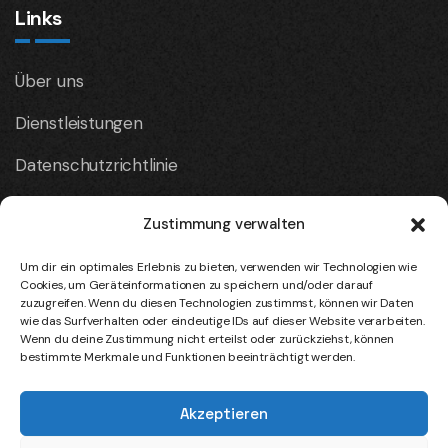
Links
Über uns
Dienstleistungen
Datenschutzrichtlinie
Kontaktieren Sie uns
Zustimmung verwalten
Um dir ein optimales Erlebnis zu bieten, verwenden wir Technologien wie
Firmeninfo
Cookies, um Geräteinformationen zu speichern und/oder darauf
zuzugreifen. Wenn du diesen Technologien zustimmst, können wir Daten
wie das Surfverhalten oder eindeutige IDs auf dieser Website verarbeiten.
Wenn du deine Zustimmung nicht erteilst oder zurückziehst, können
Standort:
bestimmte Merkmale und Funktionen beeinträchtigt werden.
Menzenberger Straße 20 53604 Bad Honnef
Akzeptieren