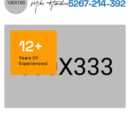
5267-214-392
12+
Years Of
Experiences!