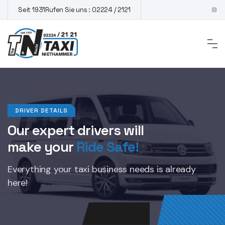
Skip
Seit 1931
Rufen Sie uns : 02224 / 2121
to
content
DRIVER DETAILS
Our expert drivers will
make your
Ride Safe!
Everything your taxi business
needs is already
here!