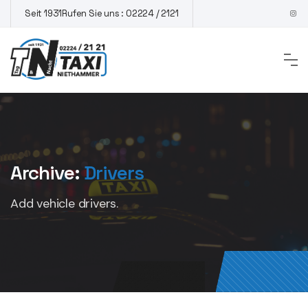
Skip
Seit 1931
Rufen Sie uns : 02224 / 2121
to
content
Archive:
Drivers
Add vehicle drivers.